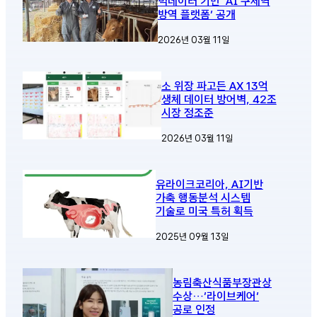
빅데이터 기반 ‘AI 구제역
방역 플랫폼’ 공개
2026년 03월 11일
소 위장 파고든 AX 13억
생체 데이터 방어벽, 42조
시장 정조준
2026년 03월 11일
유라이크코리아, AI기반
가축 행동분석 시스템
기술로 미국 특허 획득
2025년 09월 13일
농림축산식품부장관상
수상…‘라이브케어’
공로 인정